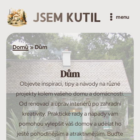
JSEM KUTIL
menu
Domů
»
Dům
Dům
Objevte inspiraci, tipy a návody na různé
projekty kolem vašeho domu a domácnosti.
Od renovací a úprav interiérů po zahradní
kreativity. Praktické rady a nápady vám
pomohou vylepšit váš domov a udělat ho
ještě pohodlnějším a atraktivnějším. Buďte