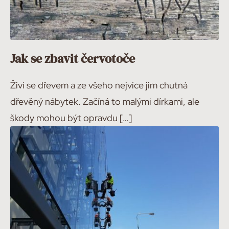
Jak se zbavit červotoče
Živí se dřevem a ze všeho nejvíce jim chutná
dřevěný nábytek. Začíná to malými dírkami, ale
škody mohou být opravdu […]