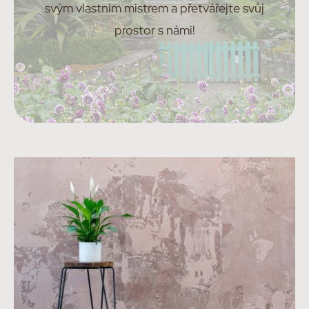
svým vlastním mistrem a přetvářejte svůj
prostor s námi!