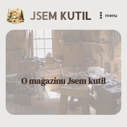
JSEM KUTIL
menu
O magazínu Jsem kutil