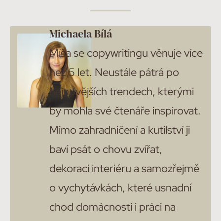
Michaela Bílá
Míša se copywritingu věnuje více
než 5 let. Neustále pátrá po
nejnovějších trendech, kterými
by mohla své čtenáře inspirovat.
Mimo zahradničení a kutilství ji
baví psát o chovu zvířat,
dekoraci interiéru a samozřejmě
o vychytávkách, které usnadní
chod domácnosti i práci na