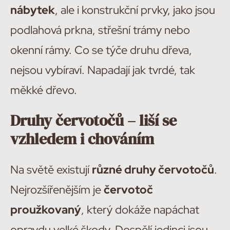
nábytek
, ale i konstrukční prvky, jako jsou
podlahová prkna, střešní trámy nebo
okenní rámy. Co se týče druhu dřeva,
nejsou vybíraví. Napadají jak tvrdé, tak
měkké dřevo.
Druhy červotočů – liší se
vzhledem i chováním
Na světě existují
různé druhy červotočů
.
Nejrozšířenějším je
červotoč
proužkovaný
, který dokáže napáchat
opravdu velké škody. Dospělí jedinci jsou