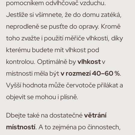
pomocníkem odvlhčovač vzduchu.
Jestliže si všimnete, že do domu zatéká,
neprodleně se pusťte do opravy. Kromě
toho zvažte i použití měřiče vlhkosti, díky
kterému budete mít vlhkost pod
kontrolou. Optimálně by
vlhkost
v
místnosti měla být
v rozmezí 40–60 %
.
Vyšší hodnota může červotoče přilákat a
objevit se mohou i plísně.
Dbejte také na dostatečné
větrání
místností
. A to zejména po činnostech,