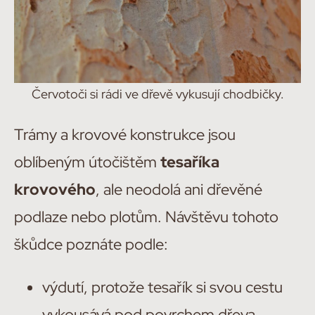
Červotoči si rádi ve dřevě vykusují chodbičky.
Trámy a krovové konstrukce jsou
oblíbeným útočištěm
tesaříka
krovového
, ale neodolá ani dřevěné
podlaze nebo plotům. Návštěvu tohoto
škůdce poznáte podle:
výdutí, protože tesařík si svou cestu
vykousává pod povrchem dřeva,