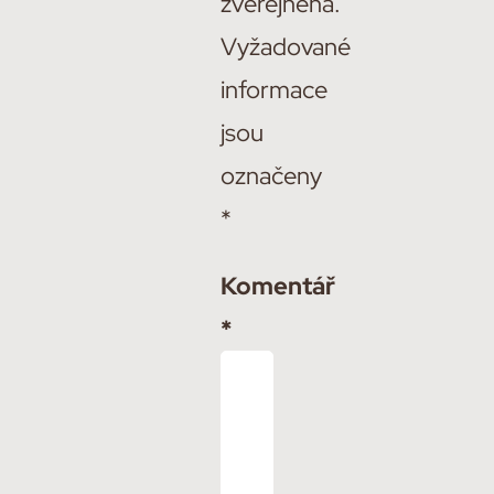
zveřejněna.
Vyžadované
informace
jsou
označeny
*
Komentář
*