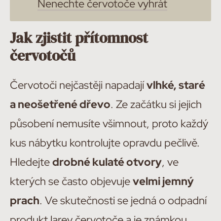
Nenechte červotoče vyhrát
Jak zjistit přítomnost
červotočů
Červotoči nejčastěji napadají
vlhké, staré
a neošetřené dřevo
. Ze začátku si jejich
působení nemusíte všimnout, proto každý
kus nábytku kontrolujte opravdu pečlivě.
Hledejte
drobné kulaté otvory
, ve
kterých se často objevuje
velmi jemný
prach
. Ve skutečnosti se jedná o odpadní
produkt larev červotoče a je známkou