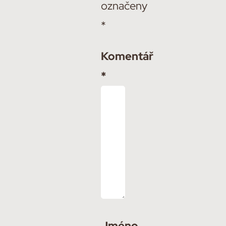
označeny
*
Komentář
*
Jméno