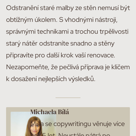
Odstranění staré malby ze stěn nemusí být
obtížným úkolem. S vhodnými nástroji,
správnými technikami a trochou trpělivosti
starý nátěr odstraníte snadno a stěny
připravíte pro další krok vaší renovace.
Nezapomeňte, že pečlivá příprava je klíčem
k dosažení nejlepších výsledků.
Michaela Bílá
Míša se copywritingu věnuje více
než 5 let. Neustále pátrá po