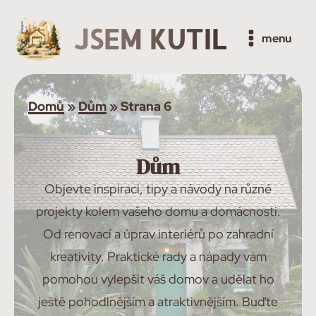
JSEM KUTIL
menu
Domů
»
Dům
»
Strana 6
Dům
Objevte inspiraci, tipy a návody na různé
projekty kolem vašeho domu a domácnosti.
Od renovací a úprav interiérů po zahradní
kreativity. Praktické rady a nápady vám
pomohou vylepšit váš domov a udělat ho
ještě pohodlnějším a atraktivnějším. Buďte