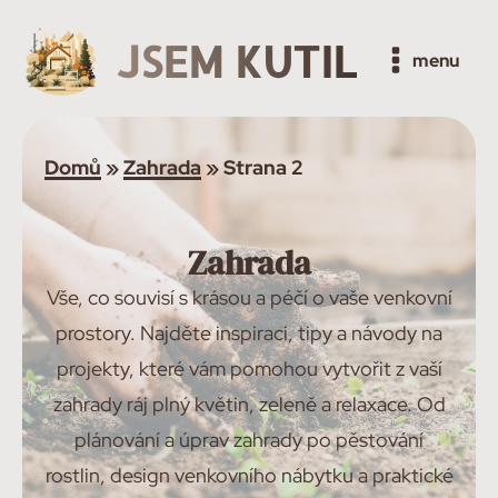
JSEM KUTIL
menu
Domů
»
Zahrada
»
Strana 2
Zahrada
Vše, co souvisí s krásou a péčí o vaše venkovní
prostory. Najděte inspiraci, tipy a návody na
projekty, které vám pomohou vytvořit z vaší
zahrady ráj plný květin, zeleně a relaxace. Od
plánování a úprav zahrady po pěstování
rostlin, design venkovního nábytku a praktické