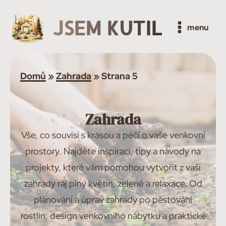
JSEM KUTIL
menu
Domů
»
Zahrada
»
Strana 5
Zahrada
Vše, co souvisí s krásou a péčí o vaše venkovní
prostory. Najděte inspiraci, tipy a návody na
projekty, které vám pomohou vytvořit z vaší
zahrady ráj plný květin, zeleně a relaxace. Od
plánování a úprav zahrady po pěstování
rostlin, design venkovního nábytku a praktické