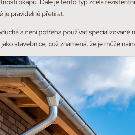
tností okapu. Dále je tento typ zcela rezistentní
je pravidelně přetírat.
noduchá a není potřeba používat specializované n
í jako stavebnice, což znamená, že je může nains