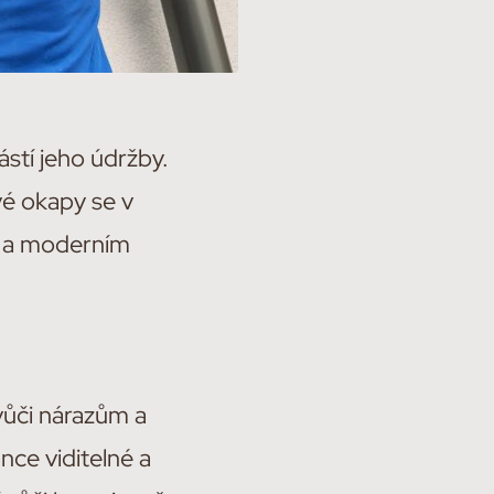
stí jeho údržby.
vé okapy se v
ě a moderním
vůči nárazům a
nce viditelné a