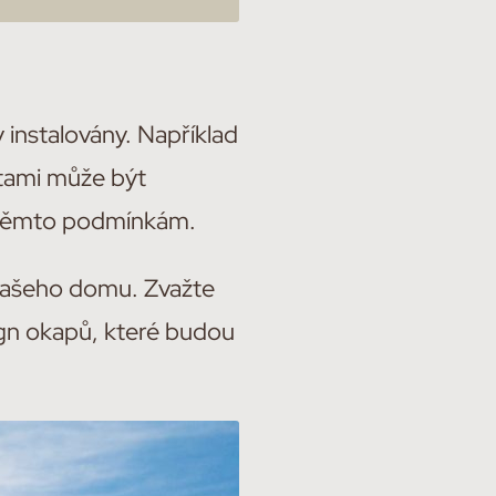
 instalovány. Například
otami může být
jí těmto podmínkám.
m vašeho domu. Zvažte
sign okapů, které budou