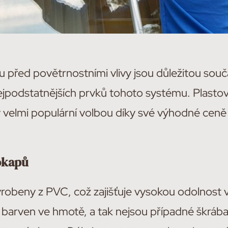
 před povětrnostními vlivy jsou důležitou součá
ejpodstatnějších prvků tohoto systému. Plasto
ly velmi populární volbou díky své výhodné cen
okapů
yrobeny z PVC, což zajišťuje vysokou odolnost 
e barven ve hmotě, a tak nejsou případné škrába