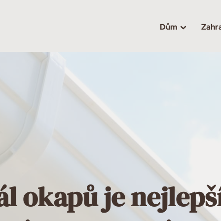
Dům
Zahr
ál okapů je nejlepš