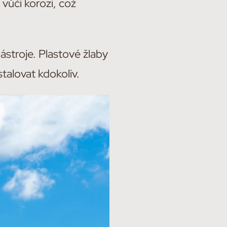
 vůči korozi, což
ástroje. Plastové žlaby
talovat kdokoliv.