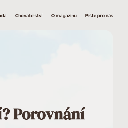
ada
Chovatelství
O magazínu
Pište pro nás
í? Porovnání