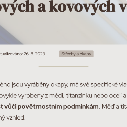
ových a kovových v
tualizováno:
26. 8. 2023
Střechy a okapy
rého jsou vyráběny okapy, má své specifické vla
bvykle vyrobeny z mědi, titanzinku nebo oceli 
ost vůči povětrnostním podmínkám
. Měď a ti
ný vzhled.