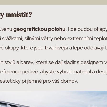
y umístit?
 úvahu
geografickou polohu
, kde budou okapy
i srážkami, silnými větry nebo extrémními tepl
é okapy, které jsou trvanlivější a lépe odoláva
 stylů a barev, které se dají sladit s designe
eference pečlivě, abyste vybrali materiál a de
é esteticky příjemné pro váš domov.