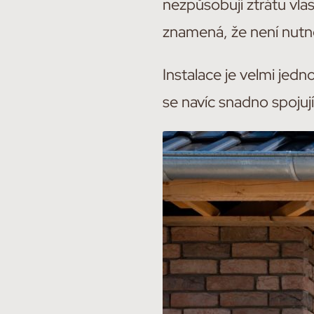
nezpůsobují ztrátu vlas
znamená, že není nutné 
Instalace je velmi jed
se navíc snadno spojuj