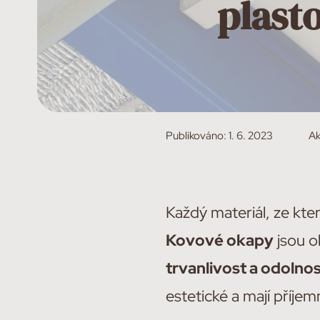
plast
Publikováno:
1. 6. 2023
Ak
Každý materiál, ze kte
Kovové okapy
jsou o
trvanlivost a odoln
estetické a mají příjem