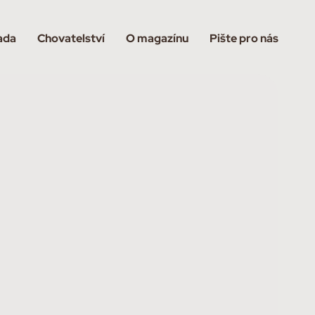
ada
Chovatelství
O magazínu
Pište pro nás