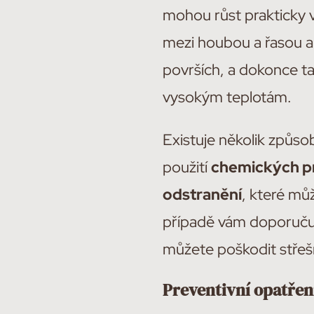
mohou růst prakticky v
mezi houbou a řasou a
površích, a dokonce t
vysokým teplotám.
Existuje několik způso
použití
chemických p
odstranění
, které mů
případě vám doporučuj
můžete poškodit střešní 
Preventivní opatřen