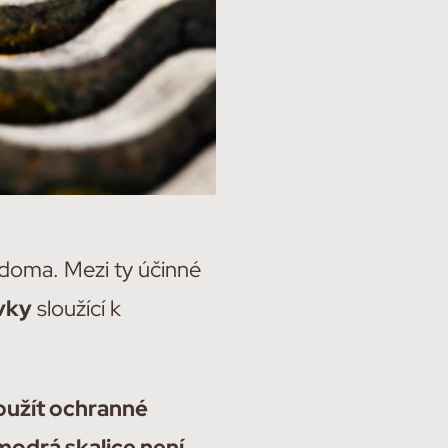
 doma. Mezi ty účinné
vky
sloužící k
oužít ochranné
modrá skalice není