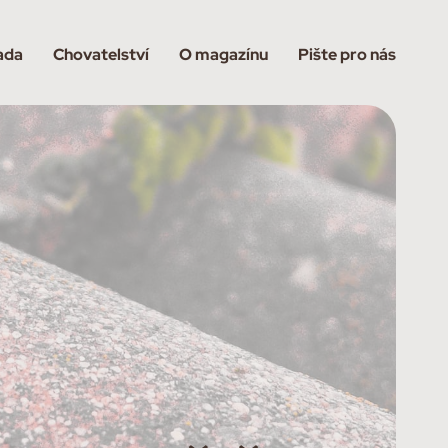
ada
Chovatelství
O magazínu
Pište pro nás