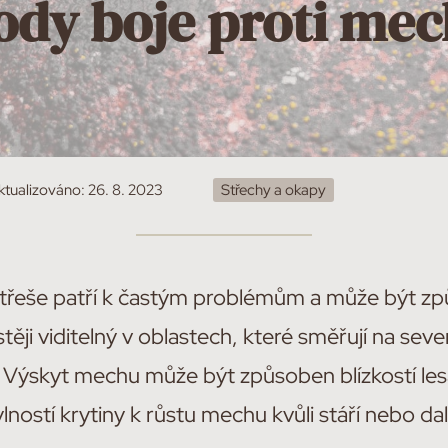
dy boje proti mec
ktualizováno:
26. 8. 2023
Střechy a okapy
 střeše patří k častým problémům a může být 
stěji viditelný v oblastech, které směřují na seve
y. Výskyt mechu může být způsoben blízkostí l
lností krytiny k růstu mechu kvůli stáří nebo dal