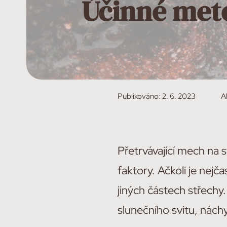
Účinné meto
Publikováno:
2. 6. 2023
A
Přetrvávající mech na
faktory. Ačkoli je nejča
jiných částech střech
slunečního svitu, náchy