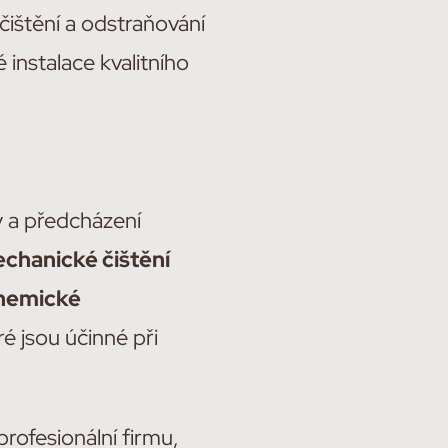
čištění a odstraňování
é instalace kvalitního
hy a předcházení
chanické čištění
hemické
é jsou účinné při
rofesionální firmu,