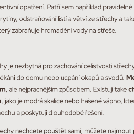
ivní opatření. Patří sem například pravidelné 
tiny, odstraňování listí a větví ze střechy a tak
erý zabraňuje hromadění vody na střeše.
chy je nezbytná pro zachování celistvosti střec
atékání do domu nebo ucpání okapů a svodů.
Me
ím
, ale nejpracnějším způsobem. Existují také
c
u
, jako je modrá skalice nebo hašené vápno, kter
echu a poskytují dlouhodobé řešení.
řechy nechcete pouštět sami, můžete najmout p