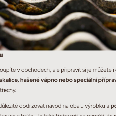
u
upíte v obchodech, ale připravit si je můžete i
kalice, hašené vápno nebo speciální přípra
třechy.
je důležité dodržovat návod na obalu výrobku a
p
rukavice a brýle. Je také třeba mít na paměti, že