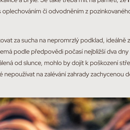
 oplechováním či odvodněním z pozinkovanéh
ikovat za sucha na nepromrzlý podklad, ideálně
emá podle předpovědi počasí nejbližší dva dny
pálená od slunce, mohlo by dojít k poškození střeš
ité nepoužívat na zalévání zahrady zachycenou 