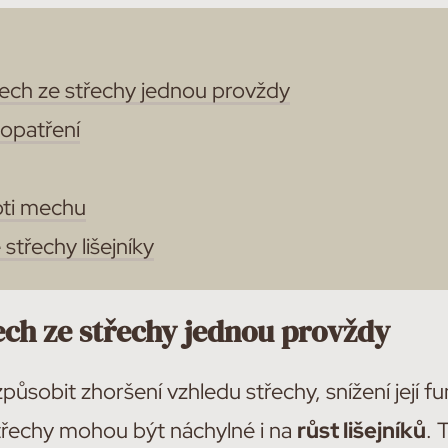
ech ze střechy jednou provždy
 opatření
oti mechu
 střechy lišejníky
ech ze střechy jednou provždy
ůsobit zhoršení vzhledu střechy, snížení její fu
řechy mohou být náchylné i na
růst lišejníků
. 