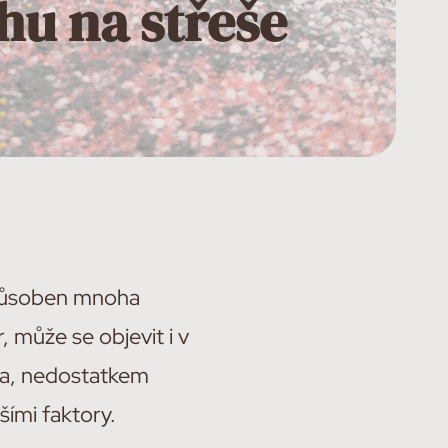
hu na střeše
způsoben mnoha
r, může se objevit i v
esa, nedostatkem
šími faktory.