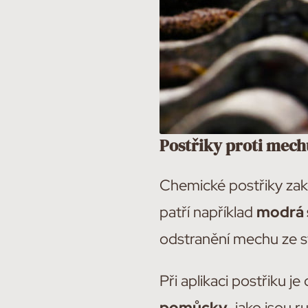
Postřiky proti mech
Chemické postřiky zako
patří například
modrá s
odstranění mechu ze s
Při aplikaci postřiku 
pomůcky
, jako jsou 