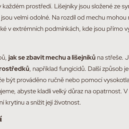
 každém prostředí. Lišejníky jsou složené ze s
 jsou velmi odolné. Na rozdíl od mechu mohou r
aké v extrémních podmínkách, kde jsou přímo vy
bů,
jak se zbavit mechu a lišejníků
na střeše. 
rostředků
, například fungicidů. Další způsob j
že být prováděno ručně nebo pomocí vysokotla
eme, abyste kladli velký důraz na opatrnost. 
krytinu a snížit její životnost.
í