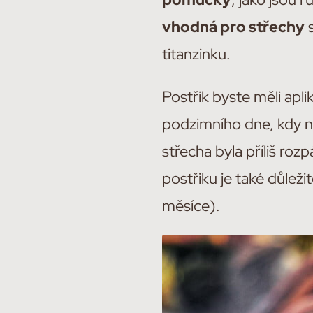
vhodná pro střechy
s
titanzinku.
Postřik byste měli apl
podzimního dne, kdy n
střecha byla příliš roz
postřiku je také důlež
měsíce).