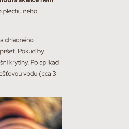
o plechu nebo
 za chladného
 pršet. Pokud by
ní krytiny. Po aplikaci
dešťovou vodu (cca 3