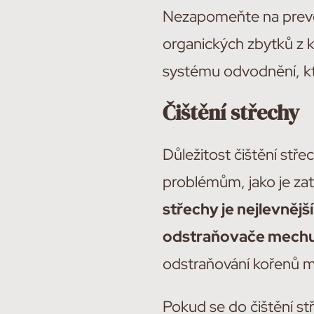
Nezapomeňte na prevent
organických zbytků z kry
systému odvodnění, kt
Čištění střechy
Důležitost čištění stře
problémům, jako je z
střechy je nejlevnějš
odstraňovače mech
odstraňování kořenů m
Pokud se do čištění st