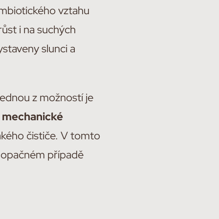
ymbiotického vztahu
ůst i na suchých
staveny slunci a
Jednou z možností je
e
mechanické
kého čističe. V tomto
V opačném případě