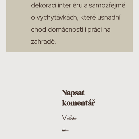
dekoraci interiéru a samozřejmě
o vychytávkách, které usnadní
chod domácnosti i práci na
zahradě.
Napsat
komentář
Vaše
e-