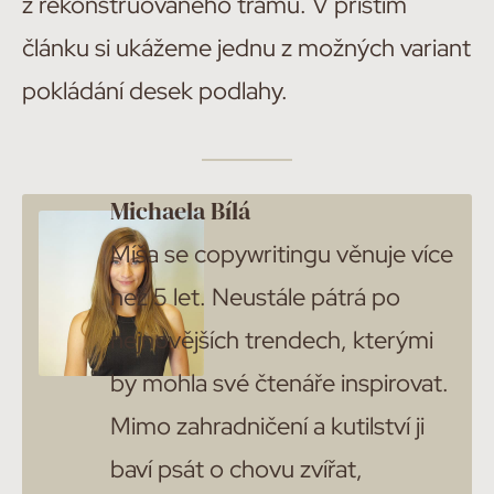
z rekonstruovaného trámu. V příštím
článku si ukážeme jednu z možných variant
pokládání desek podlahy.
Michaela Bílá
Míša se copywritingu věnuje více
než 5 let. Neustále pátrá po
nejnovějších trendech, kterými
by mohla své čtenáře inspirovat.
Mimo zahradničení a kutilství ji
baví psát o chovu zvířat,