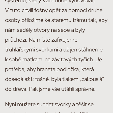
systému, který Vám bude vyhovovat.
V tuto chvíli fošny opět za pomoci druhé
osoby přiložíme ke starému trámu tak, aby
nám seděly otvory na sebe a byly
průchozí. Na místě zafixujeme
truhlářskými svorkami a už jen stáhneme
k sobě matkami na závitových tyčích. Je
potřeba, aby hranatá podložka, která
dosedá až k fošně, byla tlakem „zakouslá“
do dřeva. Pak jsme vše utáhli správně.
Nyní můžete sundat svorky a těšit se