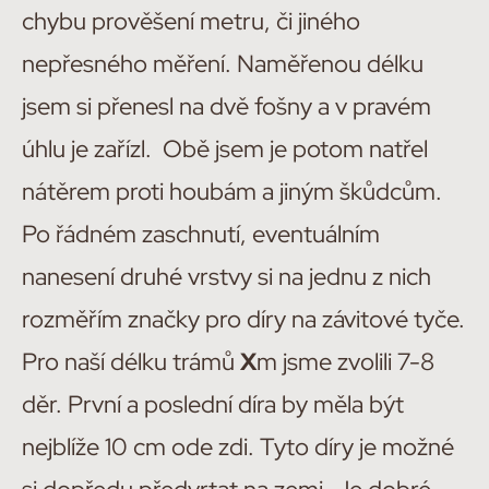
chybu prověšení metru, či jiného
nepřesného měření. Naměřenou délku
jsem si přenesl na dvě fošny a v pravém
úhlu je zařízl. Obě jsem je potom natřel
nátěrem proti houbám a jiným škůdcům.
Po řádném zaschnutí, eventuálním
nanesení druhé vrstvy si na jednu z nich
rozměřím značky pro díry na závitové tyče.
Pro naší délku trámů
X
m jsme zvolili 7-8
děr. První a poslední díra by měla být
nejblíže 10 cm ode zdi. Tyto díry je možné