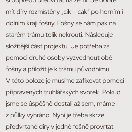
si dopředu předvrtat na zemi. Je dobré
mít díry rozmístěny „cik – cak“ po horním i
dolním kraji fošny. Fošny se nám pak na
starém trámu tolik nekroutí. Následuje
složitější část projektu. Je potřeba za
pomoci druhé osoby vyzvednout obě
fošny a přiložit je k trámu původnímu.
V této poloze je musíme zafixovat pomocí
připravených truhlářských svorek. Pokud
jsme se úspěšně dostali až sem, máme
z půlky vyhráno. Nyní je třeba skrze
předvrtané díry v jedné fošně provrtat