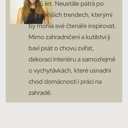
než 5 let. Neustále pátrá po
nejnovějších trendech, kterými
by mohla své čtenáře inspirovat.
Mimo zahradničení a kutilství ji
baví psát o chovu zvířat,
dekoraci interiéru a samozřejmě
o vychytávkách, které usnadní
chod domácnosti i práci na
zahradě.