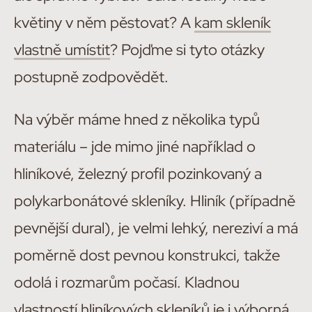
květiny v něm pěstovat? A
kam skleník
vlastně umístit
? Pojďme si tyto otázky
postupně zodpovědět.
Na výběr máme hned z několika typů
materiálu – jde mimo jiné například o
hliníkové, železný profil pozinkovaný a
polykarbonátové skleníky. Hliník (případně
pevnější dural), je velmi lehký, nereziví a má
poměrně dost pevnou konstrukci, takže
odolá i rozmarům počasí. Kladnou
vlastností hliníkových skleníků je i výborná