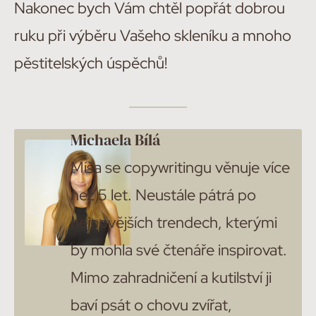
Nakonec bych Vám chtěl popřát dobrou
ruku při výběru Vašeho skleníku a mnoho
pěstitelských úspěchů!
Michaela Bílá
Míša se copywritingu věnuje více
než 5 let. Neustále pátrá po
nejnovějších trendech, kterými
by mohla své čtenáře inspirovat.
Mimo zahradničení a kutilství ji
baví psát o chovu zvířat,