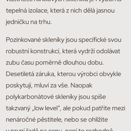
tepelná izolace, která z nich dělá jasnou
jedničku na trhu.
Pozinkované skleníky jsou specifické svou
robustní konstrukcí, která vydrží odolávat
zubu času poměrně dlouhou dobu.
Desetiletá záruka, kterou výrobci obvykle
poskytují, mluví za vše. Naopak
polykarbonátové skleníky jsou spíše
takzvaný „low level“, ale pokud patříte mezi
nenáročné pěstitele, nebo se ohlížíte
v první řadě na cenu, není to rozhodně