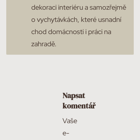
dekoraci interiéru a samozřejmě
o vychytávkách, které usnadní
chod domácnosti i práci na
zahradě.
Napsat
komentář
Vaše
e-