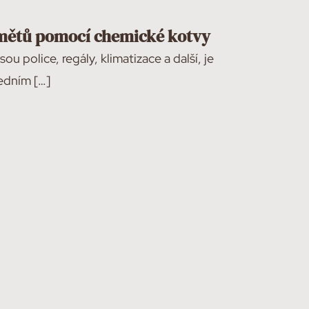
mětů pomocí chemické kotvy
u police, regály, klimatizace a další, je
edním […]