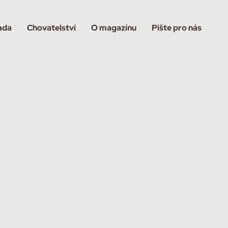
ada
Chovatelství
O magazínu
Pište pro nás