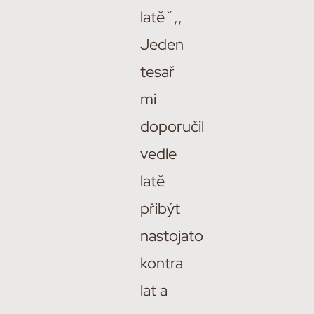
latěˇ,,
Jeden
tesař
mi
doporučil
vedle
latě
přibýt
nastojato
kontra
lat a