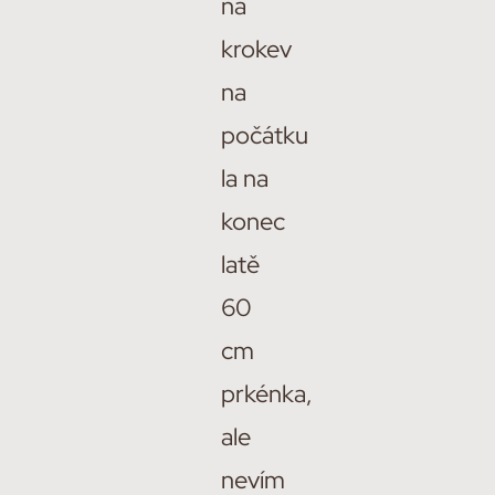
na
krokev
na
počátku
la na
konec
latě
60
cm
prkénka,
ale
nevím