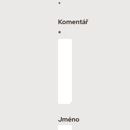
*
Komentář
*
Jméno