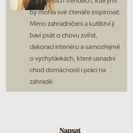
nejnovějších trendech, kterými
by mohla své čtenáře inspirovat.
Mimo zahradničení a kutilství ji
baví psát o chovu zvířat,
dekoraci interiéru a samozřejmě
o vychytávkách, které usnadní
chod domácnosti i práci na
zahradě.
Napsat