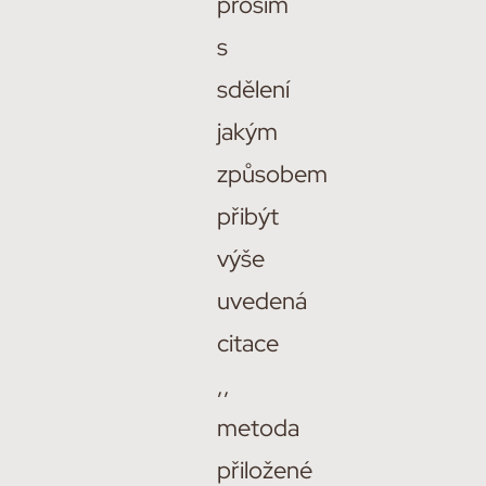
prosím
s
sdělení
jakým
způsobem
přibýt
výše
uvedená
citace
,,
metoda
přiložené