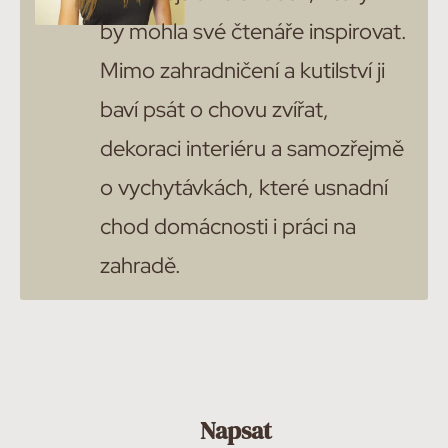
by mohla své čtenáře inspirovat.
Mimo zahradničení a kutilství ji
baví psát o chovu zvířat,
dekoraci interiéru a samozřejmě
o vychytávkách, které usnadní
chod domácnosti i práci na
zahradě.
Napsat