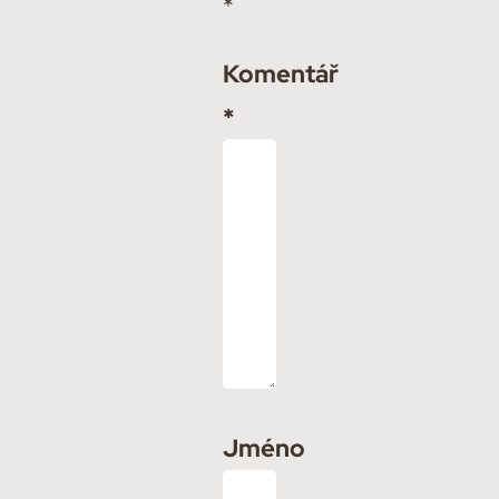
*
Komentář
*
Jméno