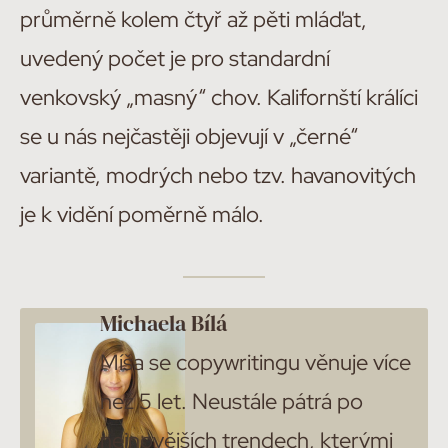
průměrně kolem čtyř až pěti mláďat,
uvedený počet je pro standardní
venkovský „masný“ chov. Kalifornští králíci
se u nás nejčastěji objevují v „černé“
variantě, modrých nebo tzv. havanovitých
je k vidění poměrně málo.
Michaela Bílá
Míša se copywritingu věnuje více
než 5 let. Neustále pátrá po
nejnovějších trendech, kterými