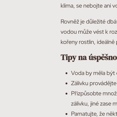
klima, se nebojte ani vo
Rovněž je důležité dbá
vodou může vést k rozv
kořeny rostlin, ideáln
Tipy na úspěšno
Voda by měla být č
Zálivku provádějte
Přizpůsobte množst
zálivku, jiné zase 
Pamatujte, že něk