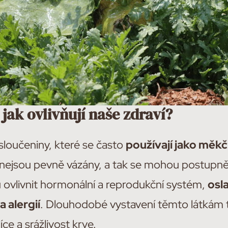
 jak ovlivňují naše zdraví?
 sloučeniny, které se často
používají jako měkč
 nejsou pevně vázány, a tak se mohou postupně
 ovlivnit hormonální a reprodukční systém,
osl
a alergií
. Dlouhodobé vystavení těmto látkám
líce a srážlivost krve.