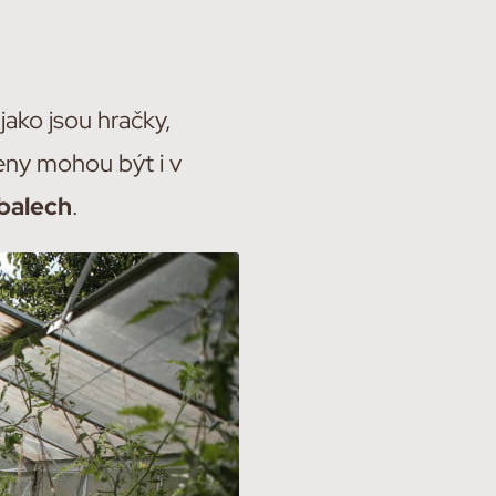
jako jsou hračky,
eny mohou být i v
balech
.