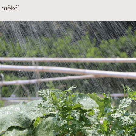
u měkčí.