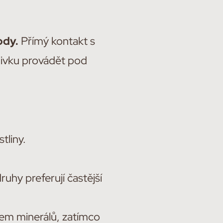
ody.
Přímý kontakt s
álivku provádět pod
tliny.
uhy preferují častější
hem minerálů, zatímco