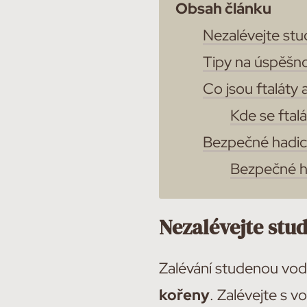
Obsah článku
Nezalévejte st
Tipy na úspěšno
Co jsou ftaláty a
Kde se ftal
Bezpečné hadice
Bezpečné 
Nezalévejte stu
Zalévání studenou vo
kořeny
. Zalévejte s v