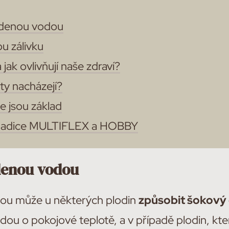
udenou vodou
u zálivku
 jak ovlivňují naše zdraví?
áty nacházejí?
 jsou základ
hadice MULTIFLEX a HOBBY
denou vodou
dou může u některých plodin
způsobit šokový 
odou o pokojové teplotě, a v případě plodin, kter