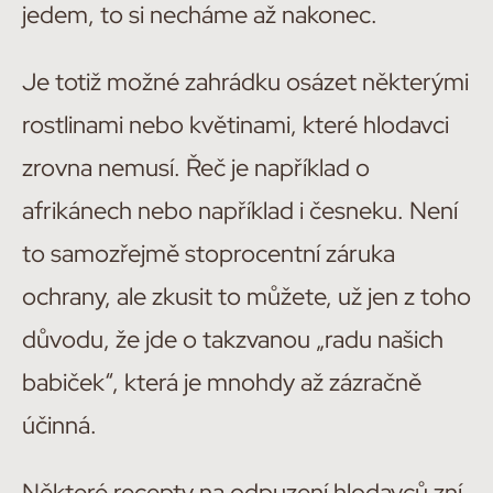
jedem, to si necháme až nakonec.
Je totiž možné zahrádku osázet některými
rostlinami nebo květinami, které hlodavci
zrovna nemusí. Řeč je například o
afrikánech nebo například i česneku. Není
to samozřejmě stoprocentní záruka
ochrany, ale zkusit to můžete, už jen z toho
důvodu, že jde o takzvanou „radu našich
babiček“, která je mnohdy až zázračně
účinná.
Některé recepty na odpuzení hlodavců zní