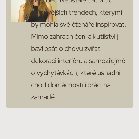
než 5 let. Neustále pátrá po
nejnovějších trendech, kterými
by mohla své čtenáře inspirovat.
Mimo zahradničení a kutilství ji
baví psát o chovu zvířat,
dekoraci interiéru a samozřejmě
o vychytávkách, které usnadní
chod domácnosti i práci na
zahradě.