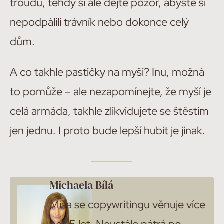
troudu, tehdy si ale dejte pozor, abyste si
nepodpálili trávník nebo dokonce celý
dům.
A co takhle pastičky na myši? Inu, možná
to pomůže – ale nezapomínejte, že myší je
celá armáda, takhle zlikvidujete se štěstím
jen jednu. I proto bude lepší hubit je jinak.
Michaela Bílá
Míša se copywritingu věnuje více