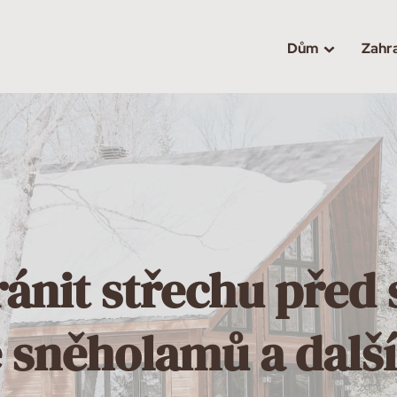
Dům
Zahr
ránit střechu před
e sněholamů a další