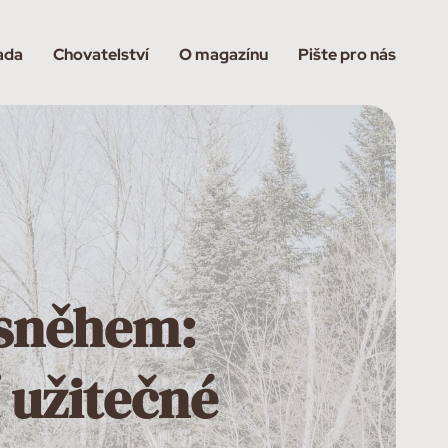
ada
Chovatelství
O magazínu
Pište pro nás
 sněhem:
 užitečné