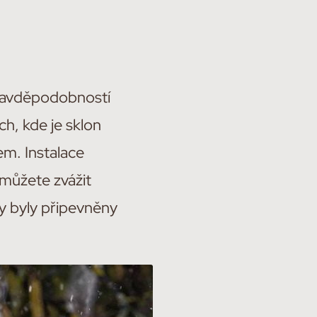
pravděpodobností
ch, kde je sklon
em. Instalace
můžete zvážit
by byly připevněny