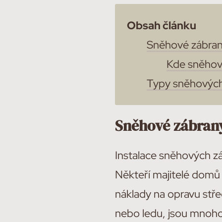
Obsah článku
Sněhové zábran
Kde sněhov
Typy sněhových
Sněhové zábran
Instalace sněhových zá
Někteří majitelé domů 
náklady na opravu stř
nebo ledu, jsou mnoho