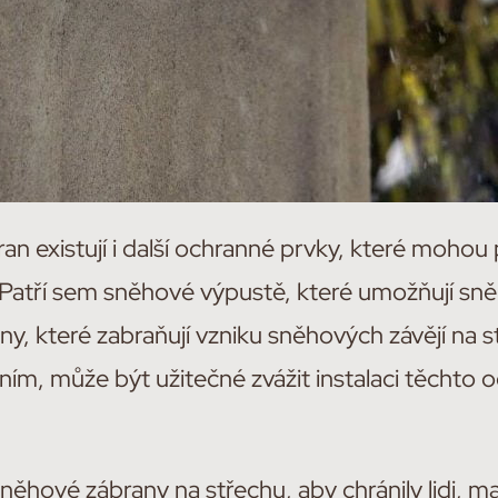
 existují i další ochranné prvky, které mohou
Patří sem sněhové výpustě, které umožňují sně
y, které zabraňují vzniku sněhových závějí na s
ním, může být užitečné zvážit instalaci těchto
sněhové zábrany na střechu, aby chránily lidi, m