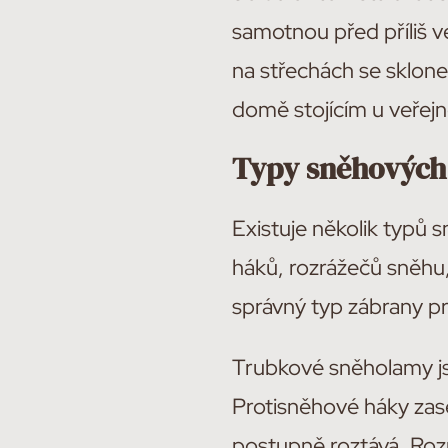
samotnou před příliš 
na střechách se sklon
domě stojícím u veřej
Typy sněhových
Existuje několik typů
háků, rozrážečů sněhu,
správný typ zábrany pr
Trubkové sněholamy jso
Protisněhové háky zase
postupně roztává. Roz