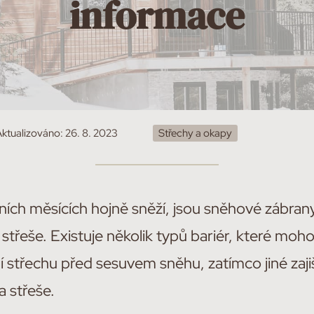
informace
Aktualizováno:
26. 8. 2023
Střechy a okapy
mních měsících hojně sněží, jsou sněhové zábra
řeše. Existuje několik typů bariér, které moho
 střechu před sesuvem sněhu, zatímco jiné zaj
a střeše.