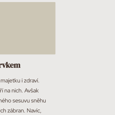
prvkem
majetku i zdraví.
í na nich. Avšak
elného sesuvu sněhu
ch zábran. Navíc,