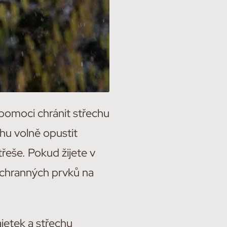
 pomoci chránit střechu
hu volně opustit
třeše. Pokud žijete v
 ochranných prvků na
ajetek a střechu