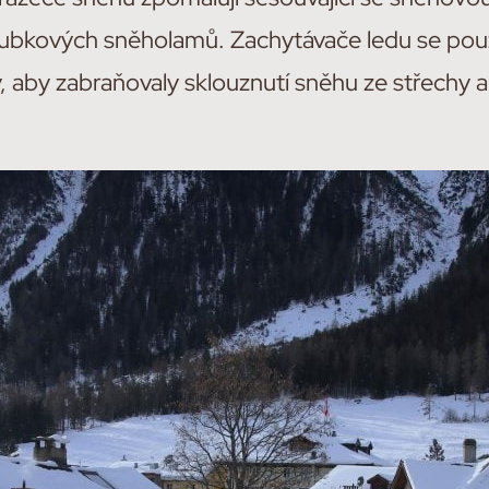
ubkových sněholamů. Zachytávače ledu se použí
 aby zabraňovaly sklouznutí sněhu ze střechy a