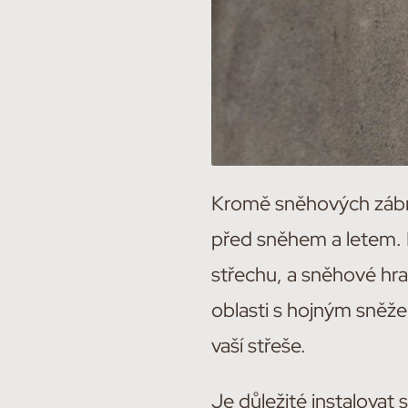
Kromě sněhových zábran
před sněhem a letem. 
střechu, a sněhové hran
oblasti s hojným sněže
vaší střeše.
Je důležité instalovat 