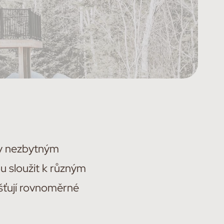
ny nezbytným
u sloužit k různým
išťují rovnoměrné