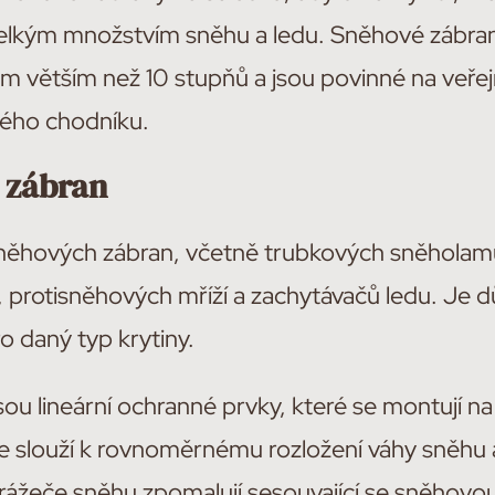
velkým množstvím sněhu a ledu. Sněhové zábra
em větším než 10 stupňů a jsou povinné na veř
ného chodníku.
 zábran
 sněhových zábran, včetně trubkových sněholam
 protisněhových mříží a zachytávačů ledu. Je dů
o daný typ krytiny.
u lineární ochranné prvky, které se montují na 
 slouží k rovnoměrnému rozložení váhy sněhu a
rážeče sněhu zpomalují sesouvající se sněhovou