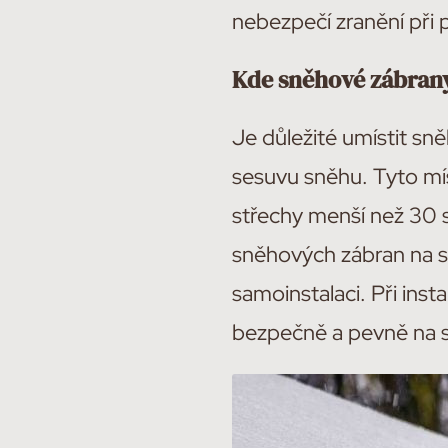
nebezpečí zranění při
Kde sněhové zábrany
Je důležité umístit sn
sesuvu sněhu. Tyto mís
střechy menší než 30 s
sněhových zábran na 
samoinstalaci. Při inst
bezpečně a pevně na s