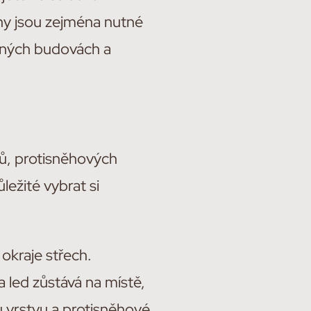
ny jsou zejména nutné
ejných budovách a
ů, protisněhových
ležité vybrat si
okraje střech.
 led zůstává na místě,
 vrstvu a protisněhové