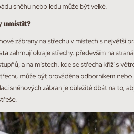
 pádu sněhu nebo ledu může být velké.
 umístit?
ěhové zábrany na střechu v místech s největší 
ta zahrnují okraje střechy, především na straná
tupňů, a na místech, kde se střecha kříží s větr
střechu může být prováděna odborníkem nebo 
alaci sněhových zábran je důležité dbát na to, a
třeše.