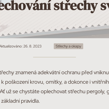
lechování střechy 
Aktualizováno:
26. 8. 2023
Střechy a okapy
střechy znamená adekvátní ochranu před vnikn
 k poškození krovu, omítky, a dokonce i vnitřní
. Ať už se chystáte oplechovat střechu pergoly,
ákladní pravidla.