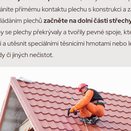
ráníte přímému kontaktu plechu s konstrukcí a z
okládáním plechů
začněte na dolní části střech
y se plechy překrývaly a tvořily pevné spoje, kt
a utěsnit speciálními těsnicími hmotami nebo l
y či jiných nečistot.