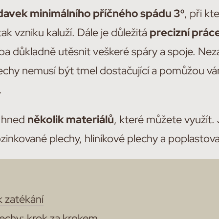
avek minimálního příčného spádu 3⁰
, při k
ak vzniku kaluží. Dále je důležitá
precizní prác
eba důkladně utěsnit veškeré spáry a spoje. Ne
echy nemusí být tmel dostačující a pomůžou vá
.
h hned
několik materiálů
, které můžete využít.
ozinkované plechy, hliníkové plechy a poplastov
k zatékání
echy: krok za krokem