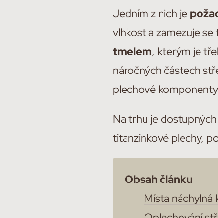
Jedním z nich je
požad
vlhkost a zamezuje se t
tmelem
, kterým je tř
náročných částech stř
plechové komponenty
Na trhu je dostupnýc
titanzinkové plechy, p
Obsah článku
Místa náchylná 
Oplechování stř