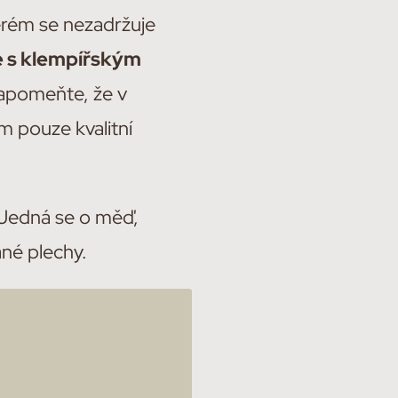
terém se nezadržuje
e s klempířským
zapomeňte, že v
m pouze kvalitní
 Jedná se o měď,
ané plechy.