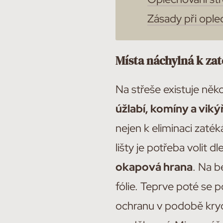
Zásady při ople
Místa náchylná k za
Na střeše existuje něko
úžlabí, komíny a viký
nejen k eliminaci zaték
lišty je potřeba volit d
okapová hrana
. Na b
fólie. Teprve poté se po
ochranu v podobě krycíc