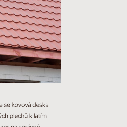
de se kovová deska
ých plechů k latím
ozor na správné