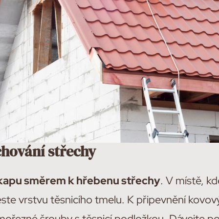
chování střechy
kapu směrem k hřebenu střechy
. V místě, k
ste vrstvu těsnicího tmelu. K připevnění kovov
ořezné šrouby s těsnicí podložkou. Dávejte p