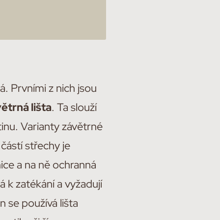
á. Prvními z nich jsou
ětrná lišta
. Ta slouží
tinu. Varianty závětrné
 částí střechy je
nice a na ně ochranná
á k zatékání a vyžadují
n se používá lišta