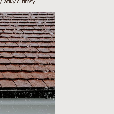
atiky či římsy.