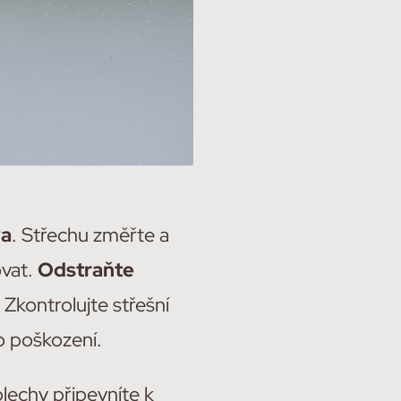
va
. Střechu změřte a
ovat.
Odstraňte
 Zkontrolujte střešní
bo poškození.
lechy připevníte k