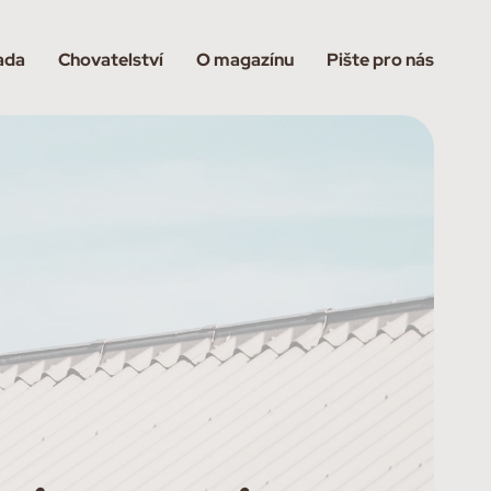
ada
Chovatelství
O magazínu
Pište pro nás