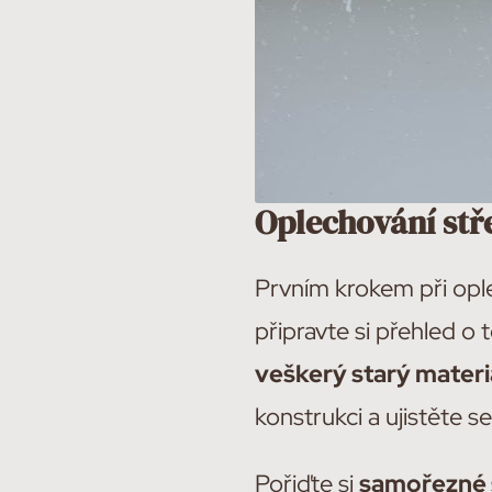
Oplechování stř
Prvním krokem při ople
připravte si přehled o
veškerý starý materi
konstrukci a ujistěte s
Pořiďte si
samořezné š