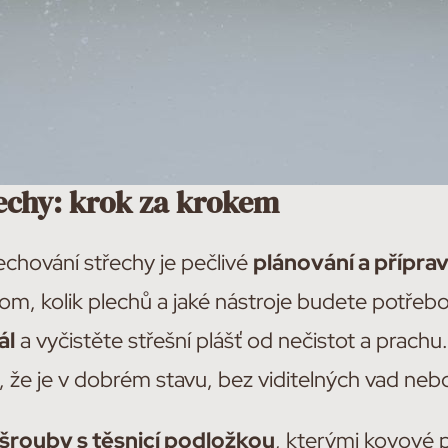
echy: krok za krokem
chování střechy je pečlivé
plánování a přípra
 tom, kolik plechů a jaké nástroje budete potřeb
ál
a vyčistěte střešní plášť od nečistot a prachu.
e, že je v dobrém stavu, bez viditelných vad ne
rouby s těsnicí podložkou
, kterými kovové p