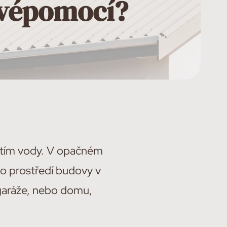
svépomocí?
utím vody. V opačném
ho prostředí budovy v
 garáže, nebo domu,