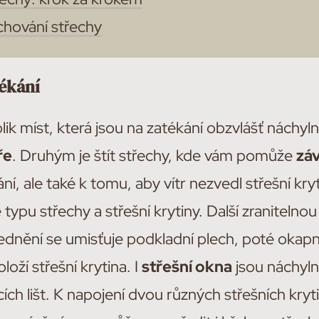
chování střechy
tékání
lik míst, která jsou na zatékání obzvlášť náchyln
ře
. Druhým je štít střechy, kde vám pomůže
záv
ání, ale také k tomu, aby vítr nezvedl střešní kry
le typu střechy a střešní krytiny. Další zranitelnou
ednění se umisťuje podkladní plech, poté okap
loží střešní krytina. I
střešní okna
jsou náchyln
h lišt. K napojení dvou různých střešních kryti