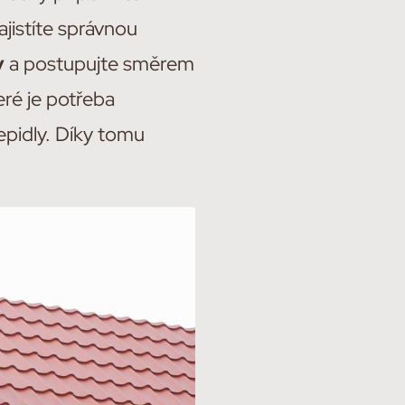
ajistíte správnou
y
a postupujte směrem
eré je potřeba
epidly. Díky tomu