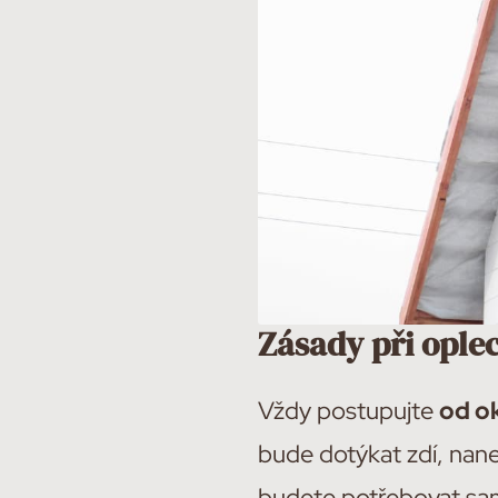
Zásady při ople
Vždy postupujte
od o
bude dotýkat zdí, nane
budete potřebovat sam