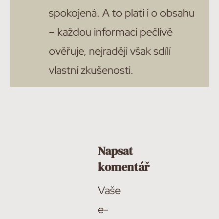
spokojená. A to platí i o obsahu
– každou informaci pečlivě
ověřuje, nejraději však sdílí
vlastní zkušenosti.
Napsat
komentář
Vaše
e-