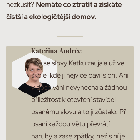
nezkusit?
Nemáte co ztratit a získáte
čistší a ekologičtější domov.
Kateřina Andrée
Hra se slovy Katku zaujala už ve
škole, kde ji nejvíce bavil sloh. Ani
v dospívání nevynechala žádnou
příležitost k otevření stavidel
psanému slovu a to jí zůstalo. Při
psaní každou větu převrátí
naruby a zase zpátky, než s ní je