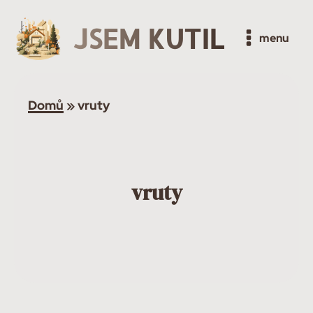
JSEM KUTIL
menu
Domů
»
vruty
vruty